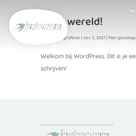
H
Hallo wereld!
door
M4Begrafenis
|
nov 3, 2021
|
Niet gecateg
Welkom bij WordPress. Dit is je ee
schrijven!