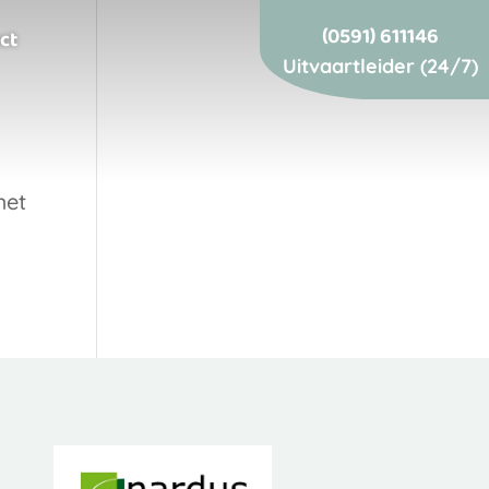
(0591) 611146
ct
Uitvaartleider (24/7)
met